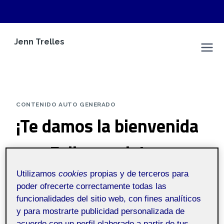
Saltar
Jenn Trelles
al
Espacio Personal
contenido
CONTENIDO AUTO GENERADO
¡Te damos la bienvenida
a tu Folio propio!
Utilizamos
cookies
propias y de terceros para
Por
Folio
8 septiembre, 2021
poder ofrecerte correctamente todas las
funcionalidades del sitio web, con fines analíticos
y para mostrarte publicidad personalizada de
Pública
acuerdo con un perfil elaborado a partir de tus