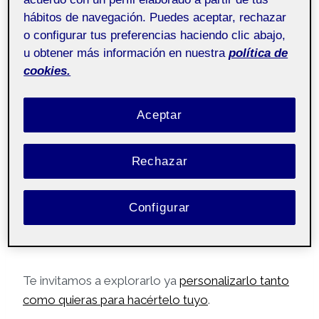
hábitos de navegación. Puedes aceptar, rechazar
o configurar tus preferencias haciendo clic abajo,
(Esta publicación se ha generado
u obtener más información en nuestra
política de
automáticamente y la puede ver todo el mundo)
cookies.
¡Hola!
Aceptar
si lees esto es que
ya tienes activado tu propio
Rechazar
Folio
, el portafolio con tecnología WordPress
donde podrás publicar no sólo todo lo que
quieras sobre ti y tus proyectos propios sino
Configurar
también las PECs y actividades de tus asignaturas
a lo largo de los estudios.
Te invitamos a explorarlo ya
personalizarlo tanto
como quieras para hacértelo tuyo
.